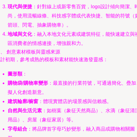
現代與便捷
：針對線上或新零售百貨，logo設計傾向簡潔、
尚，使用流暢線條、科技感字體或代表快捷、智能的符號（
箭頭、閃電、抽象購物車）。
地域與文化
：融入本地文化元素或建筑特征，能快速建立與
區消費者的情感連接，增強親和力。
二、 創意素材模板與靈感來源
設計初期，參考成熟的模板和素材能快速激發靈感：
圖形類
：
購物袋/購物車變形
：最直接的行業符號，可通過簡化、疊加
擬人化創造新意。
建筑輪廓/櫥窗
：體現實體店的場景感與信賴感。
自然與生活元素
：如樹葉（象征天然商品）、水滴（象征清
用品）、房屋（象征家居）等。
字母組合
：將品牌首字母巧妙變形，融入商品或購物相關圖