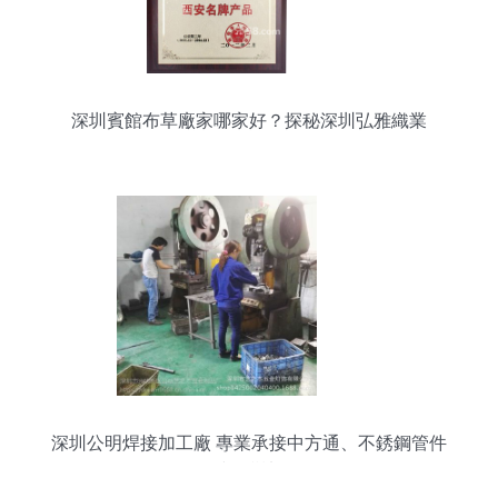
深圳賓館布草廠家哪家好？探秘深圳弘雅織業
深圳公明焊接加工廠 專業承接中方通、不銹鋼管件
焊接折彎加工