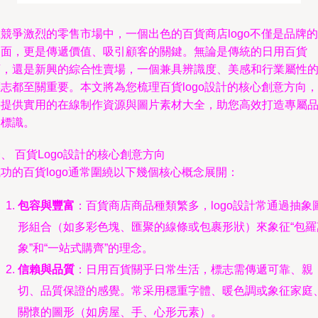
競爭激烈的零售市場中，一個出色的百貨商店logo不僅是品牌的
門面，更是傳遞價值、吸引顧客的關鍵。無論是傳統的日用百貨
店，還是新興的綜合性賣場，一個兼具辨識度、美感和行業屬性
志都至關重要。本文將為您梳理百貨logo設計的核心創意方向，
并提供實用的在線制作資源與圖片素材大全，助您高效打造專屬
牌標識。
、 百貨Logo設計的核心創意方向
功的百貨logo通常圍繞以下幾個核心概念展開：
包容與豐富
：百貨商店商品種類繁多，logo設計常通過抽象
形組合（如多彩色塊、匯聚的線條或包裹形狀）來象征“包羅
象”和“一站式購齊”的理念。
信賴與品質
：日用百貨關乎日常生活，標志需傳遞可靠、親
切、品質保證的感覺。常采用穩重字體、暖色調或象征家庭
關懷的圖形（如房屋、手、心形元素）。