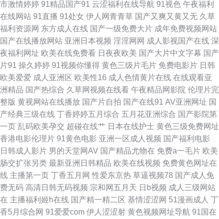
市激情婷婷
91精品国产91
云涩福利在线导航
91视色
午夜福利
在线网站
91直播
91处女
伊人网青青草
国产又爽又黄又无
久草
产精品草草草草 黑丝自慰 91一起c 91看片淫黄大片AA 51福利视频 蜜桃视频
福利资源网
东方成人在线
国产一级免费大片
成年免费视频网站
国产在线播放网站
亚洲日本视频
淫淫网网
成人影视国产在线
深
首页在线观看 91免费福利导航 传媒在线看 1024黄色电影 日韩成人无码
夜福利网址
欧美在线免费看
日夜夜欧美
国产大片中文字幕
国产
片91
操久婷婷
91视频你懂得
黄色三级片毛片
免费电影片
日韩
91se国产 午夜社区 国产一区c 密挑免费版官网入口 色久悠悠成人图区 91这
欧美爱爱
成人亚洲区
欧美性16
成人色情黄片在线
在线观看亚
洲精品
国产热综合
久草网视频在线看
午夜精品网影院
伦理片完
里 久草免费福利视频 人妻操人人 影音先锋永久资源 91破解官网免费 AV日
整版
黄视网站在线播放
国产片自拍
国产在线91
AV亚洲网址
国
产经典三级在线
丁香婷婷五月综合
五月花亚洲综合
国产影院第
韩导航福利 国产换妻久久91 欧美日韩干逼网站 91com在线观看 wwwav五月
一页
乱码欧美孕交
超碰在线艹
日本在线护士
黄色三级免费网址
香港电影伦理片
91黄色电影
亚洲一区成人视频
国产福利电影
天资源 国产欧美成人精品综合 免费成人毛片视频 色咪久久 91精品国产 97人
日韩成人影片
男的天堂网AV
国产精品尤物在
免费a一毛片
欧美
肠交扩张另类
最新亚洲日韩精品
欧美在线视频
免费黄色网址在
妻人人操人人乐 激情综合五月天 亚洲三级网址 91资源福利在线 黄色成人日
线
主播第一页
丁香五月网
性爱东京热
草逼视频78
国产成人免
费无码
高清日韩无码视频
宗和网五月天
日b视频
成人三级网站
韩欧美 日韩综合在线精品 影音先锋av最新资源 东方四虎免费视频0 91人妻
在
主播福利姬h在线
国产精一精二区
基情涩涩网
51漫画成人
丁
香5月综合网
91爱爱com
伊人涩涩射
黄色视频网址导航
91国在
福利在线 久久深夜福利影院 91东京热中文字幕 大香蕉之老司机 欧美性爱页