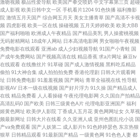
激吻视频
极品性爱导航
欧美国产拳交喷奶
中文字幕第三页
超碰
成人影视
欧美日韩中文一区
手机看片1204
91色快播
福利撸影
超碰人人原创 久久狠狠狠狠狠狠 高清打炮视频 国产一区二区人妻精 九九久
院
激情五月天国产
综合网五月天
美女主播青草
国产高清不卡视
频
四虎影视
欧美一区在线
操碰视频
五月天婷婷欧美
欧美大BB
久日韩无码 超碰人人91在线 国厂精品观看 91网站免费在线观看 91超碰网站
国产福利啪啪
欧洲成人午夜精品
国产精品美乳
男人操蜜桃视频
无码射精网站
18成年人网站
日本高清电影网
男女啪啪午夜视频
91次元官网首页 日韩在线一本道 91中文字幕网 激情小说五月天婷婷网 欧美
免费电影在线观看
亚洲ab
成人少妇视频导航
91国产小青蛙
国
产成年免费网站
国产视频高清在线
精品香蕉
求a片网址
麻豆tv
日sss 91凹在线视频 91在线视频在线观看 国产婷婷自拍 免费的在线电影午
在线观看
在线撸丝片
91草碰
国产成人激情视频
黑料吃瓜精品
偷拍
91大神合集
成人拍拍拍免费
香港伦理剧
日韩大片观看网
夜 五月婷婷777 91Aⅴ中出 91巨炮美女网站 超碰人人爱爱 国产精品九九精品
址
日韩免费电影
91羞羞视频
国产网站
青草全福视在线
性导航
影视AV
日本一级在线视频
国产好片浮力
91久操
国产精品成人
91传媒影视 91直播啪啪 成人一级片 乱伦天堂 深夜看片 91豆奶视频 91视频
在线
精品免费看
人人看操碰
午夜伦理电影网
久久国自产拍精品
高清乱码0
国产欧美
日韩三级黄色A片
伦理电影亚洲国产
福利
福利 a片电影影音先锋 国产海角 色色99999 俺去也综合色图 91秒拍网 91网
姬黄色网址
欧美伊人影院
丁香成人五月花
黄色网网址女
久草视
频最新网址
日韩大片在线看
久久亚洲人成
亚州色图乱伦小说
国
站在线免费看 91青青视频在线观看 国内精品久久88 丁香五月社区 91日本丝
产va免费观看
国产人妖第二
成人影片h
91色婷婷瑟色
东京热狠
狠草
日韩精品观看
91最新国产精品
一级黄色网
91色色人妻
都
袜 91挑色网站观看 91传媒视频再现观看 抖阴欧美三级 九一黑料在线观看 国