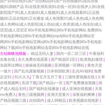
国产自动在线|91国产自拍精品|91国产自拍视频|91国高清视
频|91国精产品
91在线亚洲高清|91在线一区|91在线伊人|91在线
影院国产|91真人实操|91真人视频|91真人在线观看|91正品视
频|91正品在线|91正在播放
成人色情图片|成人色色|成人色色网|
成人色网站|成人色影院|成人色站|成人色资源|成人色综合|成人
涩涩|成人涩涩涩
80s手机电影网站|80s手机电影网站 免费|80s
手机电影网站2|80s手机电影网站mp4|80s手机电影网站官
网|80s手机电影网站官网s|80s手机电影网站免费|80s手机电影
网站下载|80s手机电影网站迅雷|80s手机电影网站在线
主站蜘蛛池模板：
精品无码人妻
|
国内一区二区三区
|
午夜福利
合集在线
|
永久免费在线观看
|
国产精选区1区2
|
欧美熟妇激情
|
岛国草比网站
|
操操操无码视频
|
亚洲视频一区网站
|
黄色天堂
一级片
|
国产乱伦露脸视频
|
日本韩国欧洲
|
乱伦AV福利
|
免费
足交91
|
91久久九
|
丁香五月五月丁香
|
三级性爱视频在线
|
久草
在线视频网
|
高清下载
|
国产精品v一区
|
国产免费播放视频
|
国
产成人精品无吗
|
国产福利在线播放
|
成人亚洲在线视频
|
天美
mv免费入
|
黄色三级视频网
|
亚洲天堂黄片
|
深夜福利爽爽
|
国
产精品视频三级
|
自拍国内
|
成人99精品
|
欧美视频在线电影
|