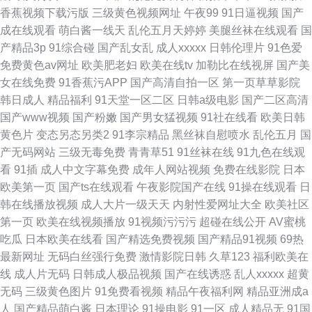
香蕉视频下载污版
三级黄色视频网址
午夜99
91日逼视频
国产
成在线观看
萌白酱一线天
乱伦五月天婷婷
美腿丝袜在线观看
国
产精品3p
91综合碰
国产乱女乱
成人xxxxx
日韩伦理片
91色爱
免费黄色av网址
欧美肥老妇
欧美在线tv
加勒比在线视屏
国产美
女在线免费
91香蕉污APP
国产高清自拍一区
第一页草草影院
韩日成人
精品福利
91天堂一区二区
日韩a级电影
国产二区高清
国产www视频
国产粉嫩
国产男女猛视频
91社在线看
欧美日韩
黄色片
变态另态另类2
91李宗精品
黑丝袜自慰喷水
乱伦五月
国
产无码网站
三级无毒免费
青青草51
91丝袜在线
91九色在线观
看
91插
成人中文字幕免费
成年人网站视频
免费在线影院
日本
欧美第一页
国产ts在线观看
午夜影院国产在线
91操在线观看
日
韩在线播放视频
成人大片一级天天
内射性爱网址大全
欧美社区
第一页
欧美在线视频播放
91视频污污污
超碰在线公开
AV蜜桃
吃瓜
日本欧美在线看
国产精选免费视频
国产精品91视频
69热
最新网址
无码白丝强行免费
激情影院日韩
久草123
福利欧美在
线
成人片无码
日韩成人极品视频
国产在线诱惑
乱人xxxxx
超黄
无码
三级黄色图片
91免费看视频
精品午夜福利网
精品亚洲成a
人
国产精品萌白酱
日本理论
91操电影
91一区
成人精品无
91国