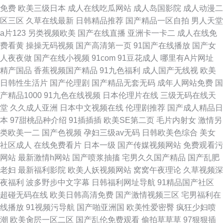
免费
欧美三级日本
成人在线吃瓜网站
成人岛国影院
成人动漫二
区三区
久草在线最新
日韩精品推荐
国产精品一区自拍
男人天堂
a片123
另类视频欧美
国产在线直播
亚洲卡一卡二
成人在线免
费看黄
操操无码视频
国产高清第一页
91国产在线播放
国产女
人夜夜做
国产在线小视频
91com
91豆花成人
哪里有A片网址
精产国品
香蕉视频国产精品
91九色福利
成人国产无线视
欧美
日韩性生活片
国产伦理剧
国产精品无套无码
成年人网站免费
国
产精品1000
91九色在线视频
日本伦理片在线
三级无码在线天
堂
久久成人亚洲
日本中文视频在线
伦理剧推荐
国产成人精品日
本
97甜桃品种介绍
91插插插
欧美SE第二页
毛片内射女
激情另
类欧美一二
国产色视频
孕妇三级av无码
日韩欧美色综合
美女
社区成人
在线免费看片
日本一级
国产传媒视频网站
免费观看污
网站
最新激情h网站
国产喷浆抽搐
宅男久久国产精品
国产乱肥
老妇
最新福利影院
欧美人妖视频网站
窝窝午夜理论
久草视频深
夜福利
波多野步中文字幕
日韩福利网址导航
91精品国产社区
超碰无码在线
欧美日韩高清免费
国产激情视频三区
宅男福利在
线播放
91视频污导航
国产啪亚洲国
欧美性爱密臀
疯狂少妇喷
潮
欧美肏屄一区二区
国产乱伦免费观看
偷拍草草草
97狠狠插