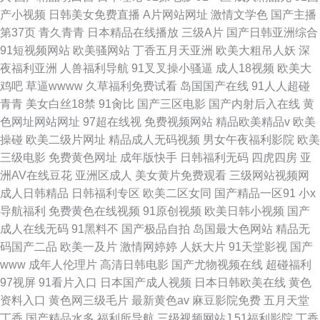
产小视频
日韩美女免费直播
A片网站网址
激情文学色
国产主播
第37页
青久青青
日本精品在线播放
三级A片
国产日韩亚洲综合
91短视频网站
欧美骚网站
丁香五月天亚洲
欧美大粗吊人妖
深
夜福利亚洲
人兽福利导航
91叉叉操小骚逼
成人18视频
欧美大
鸡吧
草逼wwww
久草福利免费试看
岛国国产在线
91人人超碰
青青
美女白丝18禁
91肏比
国产三区电影
国产内射后入在线
黄
色网址网站网址
97超在线视
免费视频网站
精品欧美精品v
欧美
操碰
欧美二级片网址
精品成人无码视频
男女午夜福利影院
欧美
三级电影
免费黄色网址
成年版快手
日韩福利无码
四虎四房
亚
洲AV在线豆花
亚洲区成人
美女黄片免费观看
三级网站视频网
成人日韩精品
日韩福利专区
欧美二区女同
国产精品一区91
小x
导航福利
免费黄色在线视频
91原创视频
欧美日韩小视频
国产
成人在线无码
91黑料不
国产极品自拍
岛国最大色网站
精品无
码国产二品
欧美一及片
激情网婷婷
人妖大片
91天堂影视
国产
www
成年人伦理片
高清日韩电影
国产尤物视频在线
超碰福利
97视屏
91看片入口
日本国产成人视频
日本日韩欧美在线
黄色
资料入口
黄色网三级毛片
最新黄色av
麻豆影院免费
五月天堂
丁香
国产精品水多
福利所导航
三级视频网站J
51福利影院
丁香