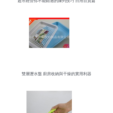
超市經營你不能錯過的陳列技巧 日用百貨篇
雙層瀝水盤 廚房收納與干燥的實用利器