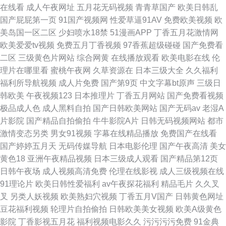
在线看
成人午夜网址
五月花无码视频
青青草国产
欧美日韩乱
国产屁屁第一页
91国产视频网
性爱草逼91AV
免费欧美视频
欧
美岛国一区二区
少妇喷水18禁
51漫画APP
丁香五月花激情网
欧美爱爱tv视频
免费五月丁香视频
97香蕉超级碰碰
国产免费看
二区
三级黄色片网站
综合网黄
在线播放观看
欧美电影在线
伦
理片在哪里看
蜜桃午夜网
久草资源在
日本三级大全
久久福利
福利所导航视频
成人片免费
国产第9页
中文字幕bt原声
三级日
韩欧美
午夜视频123
日本推理片
丁香五月网站
国产免费看视频
极品成人色
成人黑料自拍
国产日韩欧美网站
国产无码av
老湿A
片影院
国产精品自拍偷拍
牛牛影院A片
日韩无码视频网站
都市
激情变态另类
男女91视频
字幕在线精品播放
免费国产在线看
国产婷婷五月天
无码传媒导航
日本电影伦理
国产午夜高清
美女
黄色18
亚洲午夜精品视频
日本三级成人观看
国产精品第12页
日韩午夜场
成人视频高清免费
伦理在线影视
成人三级视频在线
91理论片
欧美日韩性爱福利
av午夜探花福利
精品毛片
久久叉
叉
另类人妖视频
欧美熟妇穴视频
丁香五月V国产
日韩黄色网址
豆花福利视频
轮理片自拍偷拍
日韩欧美美女视频
欧美A级黄色
影院
丁香影视五月花
福利视频电影久久
污污污污免费
91金典