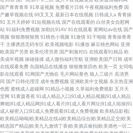
国产青青青草
91草逼视频
免费看片日韩
午夜视频福利免费
国
产嫩草视频在线
69叉叉叉
最新日本在线视频
日韩成人a
青青操
91
五月天婷婷
91短视频在线
国产在线观看的
白丝美女自慰网
站
91福利免费视频
加勒比91AV
91在线观看
黄网站av在线
国产
视频
狠狠擼狠狠擼
91桃色小视频
91激情
91干啪啪
青青操青青
干
主播诱惑无码专区
欧美视频电影
91播放
麻豆桃色网站
亚洲
欧美国产另类
欧美伦理另类
国产刺激对白
在线观看91精品
欧
美成年视频
操碰操揉
成人微拍福利导航
亚洲欧美国产日韩
成年
在线观看免费
岛国精品在线播放
狠狠撸第四色
欧美一页
女同电
影在线观看
91网国产尤物在
毛片网站黄色
狼人三级片
高清男
同
国产日韩伦理淫
成年免费视频
亚洲欧美中文视频
东京热亚洲
色图
蜜桃成人超碰网
91精品小视频
久草福利免费视影
五月天
堂网
91黄篇香蕉
91成人精品入口|91成人精品视频|91成人精品
爽啪|91成人精品网|91成人看片|91成人看片网址|91成人啦操|91
成人秘密入口|91成人免费观看|91成人免费视频
欧美精品影视|
欧美精品呦呦|欧美精品在线a|欧美精品综合|欧美精品足交|欧美
精选国产精品|欧美九九激情丁香|欧美酒店偷拍|欧美酒色一区二