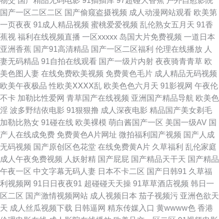
物交
国产精品无码电影
91插插库
97超碰大香蕉
户外自慰影院
国产一区二区二区
国产偷窥盗摄视频
成人动漫网站观看
欧美第
爱福利 亚洲色图第二页 91c传媒 91超碰成人在线观看 国产精品福利探花 久
一页夜夜
91成人精品视频
蜜桃爱爱视频
乱伦熟女五月天
91香
蕉视
福利在线视频直播
一区xxxxx
岛国大片免费视频
一道日本
久99精品视频 男人天堂网av 日韩论理 色香蕉aⅴ 91五月天超碰 久久视频 欧
亚洲香蕉
国产91高清精品
国产一区二区福利
伦理在线播放
人
妻无码精品
91自拍在线观看
国产一级片内射
夜夜骑青青草
欧
美性一二 色伦五月天 91nav电影 91白丝足交 91黑丝精品 www草莓 国产精
美色图人妻
在线免费欧美视频
免费黄色毛片
成人精品无码视频
欧美午夜极品
性欧美ⅩⅩⅩⅩ乱
欧美色色六月天
91影视网
午夜伦
品经典久久 蜜桃视频网在线观看 欧美影片网站推荐 午夜在线观看视频19 亚
不卡
加勒比性爱网
青草国产在线视频
亚洲国产精品导航
欧美色
淫
波多野结依电影
91狠狠撸
成人深夜电影
精品国产美女剃毛
洲欧美自拍一区 91韩剧网 91看片下 91在线国产自啪 www污天堂 www欧美
加勒比熟女
91碰在线
欧美裸模
萌白酱国产一区
美国一级AV
国
产人在线成免费
免费黄色A片网址
微拍福利国产视频
国产人成
日韩女同 精品免费产品精品资源 日本欧美亚洲在线 四虎毛片 91传媒真人视
无码视频
国产原创区色花堂
在线免费黄A片
久草福利
乱伦家庭
成人午夜免费视频
人妖射精
国产屁屁
国产精品天干天
国产精品
频 91美脚恋足社区 97总资总站 导航亚洲99导航亚洲 91网在在线播放 丁香
午夜一区
中文字幕无码人妻
日本不卡二区
国产日韩91
久草福
利视频网
91日日夜夜91
超碰碰天天操
91草草酒店视频
韩日一
五月最新地址 久操资源站 欧美成在线网址 欧美婷婷基地 青娱乐大香蕉99热
区二区
国产激情视频网站
成人视频日本
茄子视频污
亚洲色欲天
天
成人丝瓜视频下载
日韩逼网
精东传媒入口
黄wwww色
香港
亚洲不卡一二 91po日韩欧美 91九色呆哥在线 91麻花果冻加工厂 91社区论