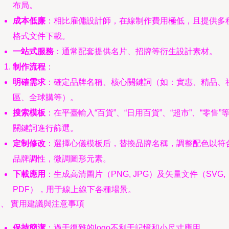
布局。
成本低廉
：相比雇傭設計師，在線制作費用極低，且提供多
格式文件下載。
一站式服務
：通常配套提供名片、招牌等衍生設計素材。
制作流程
：
明確需求
：確定品牌名稱、核心關鍵詞（如：實惠、精品、
區、全球購等）。
搜索模板
：在平臺輸入“百貨”、“日用百貨”、“超市”、“零售”
關鍵詞進行篩選。
定制修改
：選擇心儀模板后，替換品牌名稱，調整配色以符
品牌調性，微調圖形元素。
下載應用
：生成高清圖片（PNG, JPG）及矢量文件（SVG,
PDF），用于線上線下各種場景。
、 實用建議與注意事項
保持簡潔
：過于復雜的logo不利于記憶和小尺寸應用。