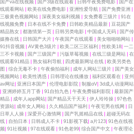
国产va在线视频
|
国产3级在线观看
|
日韩午夜免费电影
|
国产在
线观看网站
|
欧美在线免费电影
|
亚洲性爱导航
|
国产免费亚洲
|
三极黄色视频网站
|
深夜美女福利视频
|
女免费看三级片
|
91在
线视频免费
|
日本在线不卡免费
|
日韩欧美精品最新
|
豆花国产
精品熟女
|
都激情第一页
|
日韩另类电影
|
中国成人无码
|
国产传
媒撸在线
|
日韩国产大片
|
午夜国产在线观看
|
美女啪啪啪网站
|
91抖音视频
|
AV黄色3级片
|
欧美二区三区福利
|
性欧美18
|
一二
三不卡视频
|
国产三级国产
|
污版草莓视频
|
在线三级是网站
|
在
线观看91精品
|
熟女福利导航
|
四虎最新网址在线
|
欧美另类色
图
|
综合无毒不卡
|
午夜偷拍福利
|
成年人网站三级片
|
国产美女
视频网站
|
欧美性诱惑
|
日韩理论在线播放
|
福利区观看在
|
亚州
av网址
|
亚洲日本国产
|
伦理电影影院
|
制服αV
|
3d成人动漫网站
|
亚洲婷婷五月丁香
|
91自拍九色
|
午夜免费福利影院
|
最新国产
精品
|
成年人app网站
|
国产精品天干天天
|
伊人玲玲操
|
97色色
资源站
|
成年女人网站
|
久久精品国产福利
|
午夜宅男在线网
|
日
日草人人操
|
深爱开心激情网
|
国产乳摇精品在线
|
超碰无码在
线
|
自拍日本
|
日韩成人不卡
|
91影视下载
|
a片123
|
91色在线视
频
|
91社视频
|
97在线观看
|
91色老99
|
综合国产中文
|
午夜理论