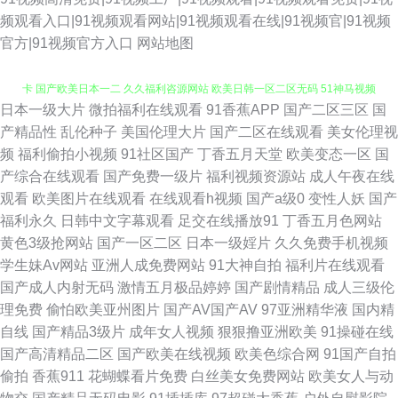
频观看入口|91视频观看网站|91视频观看在线|91视频官|91视频
官方|91视频官方入口
网站地图
日本一级大片
微拍福利在线观看
91香蕉APP
国产二区三区
国
99福利在线视频 激情五月天丁香社区 91ncom草 成人网入口 国产精品一不
产精品性
乱伦种子
美国伦理大片
国产二区在线观看
美女伦理视
频
福利偷拍小视频
91社区国产
丁香五月天堂
欧美变态一区
国
卡 国产欧美日本一二 久久福利咨源网站 欧美日韩一区二区无码 51神马视频
产综合在线观看
国产免费一级片
福利视频资源站
成人午夜在线
观看
欧美图片在线观看
在线观看h视频
国产a级0
变性人妖
国产
AV片不卡 亚色3情网 微拍福利888 91视频在线导航 亚洲成人黄色在线网站
福利永久
日韩中文字幕观看
足交在线播放91
丁香五月色网站
黄色3级抢网站
国产一区二区
日本一级婬片
久久免费手机视频
淫网综合 91狼人社 伊人精品影院 美日欧一本道 九一色站 极品影视一区二区
学生妹Av网站
亚洲人成免费网站
91大神自拍
福利片在线观看
国产成人内射无码
激情五月极品婷婷
国产剧情精品
成人三级伦
三区 俺去也导航 wwwcom麻豆色色 不卡av在线电影网 五月天激情深爱网 免
理免费
偷怕欧美亚州图片
国产AV国产AV
97亚洲精华液
国内精
自线
国产精品3级片
成年女人视频
狠狠撸亚洲欧美
91操碰在线
费黄网久9 狼人干99大香蕉 传媒视频在线观看 91福利姬高清无码 91论坛最
国产高清精品二区
国产欧美在线视频
欧美色综合网
91国产自拍
偷拍
香蕉911
花蝴蝶看片免费
白丝美女免费网站
欧美女人与动
新地址 91视频在线导航 日韩美女大片 国产第32页 欧美sss 日韩乱码一区 性