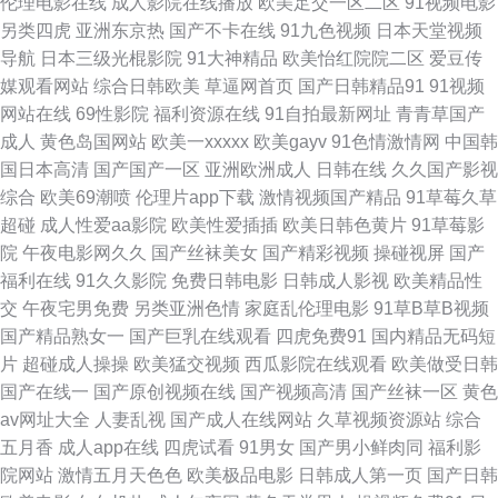
伦理电影在线
成人影院在线播放
欧美足交一区二区
91视频电影
另类四虎
亚洲东京热
国产不卡在线
91九色视频
日本天堂视频
坛 成人岛国搬运工 国产女合集操操 国产亚洲欧美精品爱 狼人干女人 日本久
导航
日本三级光棍影院
91大神精品
欧美怡红院院二区
爱豆传
媒观看网站
综合日韩欧美
草逼网首页
国产日韩精品91
91视频
久大片 国产精品国产 亚韩性爱 91pron免费 91夫妻交换视频 91探花免费看
网站在线
69性影院
福利资源在线
91自拍最新网址
青青草国产
成人
黄色岛国网站
欧美一xxxxx
欧美gayv
91色情激情网
中国韩
AV日韩理论在线观看 国产精品二 精品老司机 人妻一卡二卡三卡 丝袜另类亚
国日本高清
国产国产一区
亚洲欧洲成人
日韩在线
久久国产影视
综合
欧美69潮喷
伦理片app下载
激情视频国产精品
91草莓久草
洲中文字幕 亚洲不卡的AV在线 91精液国产视频 91香蕉入口 阿v免费视频 高
超碰
成人性爱aa影院
欧美性爱插插
欧美日韩色黄片
91草莓影
院
午夜电影网久久
国产丝袜美女
国产精彩视频
操碰视屏
国产
清无码不卡AV网站 狠狠操人人操91 午夜天堂精品久久 91国产制服 91网站
福利在线
91久久影院
免费日韩电影
日韩成人影视
欧美精品性
交
午夜宅男免费
另类亚洲色情
家庭乱伦理电影
91草B草B视频
不用下载 91宅女天堂 东方操逼网 国内视频自拍99re 影音先锋的国产AV 91
国产精品熟女一
国产巨乳在线观看
四虎免费91
国内精品无码短
片
超碰成人操操
欧美猛交视频
西瓜影院在线观看
欧美做受日韩
超碰丁香 91在线五月天 超碰在91 成人AV免费在线观看 久草资源站 免费看
国产在线一
国产原创视频在线
国产视频高清
国产丝袜一区
黄色
av网址大全
人妻乱视
国产成人在线网站
久草视频资源站
综合
AV 欧美亚洲成人福利 性爱探花 91网页版色色 www婷婷五月 91社中文字幕
五月香
成人app在线
四虎试看
91男女
国产男小鲜肉同
福利影
院网站
激情五月天色色
欧美极品电影
日韩成人第一页
国产日韩
91性吧 五月天电影网高义 国产精品婷婷综合 亚洲一本在线 五月激情深爱传