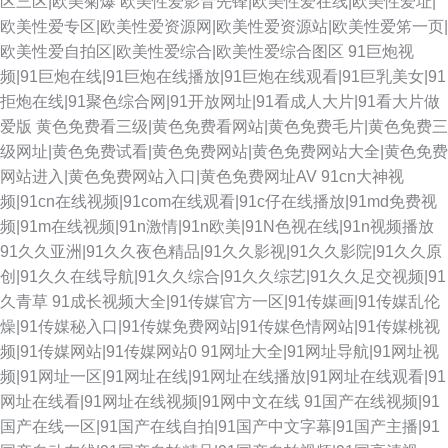
区三区|欧美菊爆
欧美性爱影音先锋|欧美性爱在线|欧美性爱址|
欧美性爱专区|欧美性爱资源网|欧美性爱资源站|欧美性爱笫一页|
欧美性爱自拍区|欧美性爱综合|欧美性爱综合图区
91巨炮视
频|91巨炮在线|91巨炮在线播放|91巨炮在线观看|91巨乳美女|91
拒炮在线|91聚色综合网|91开放网址|91看成人大片|91看大片做
爱版
黄色免费看三级|黄色免费看网站|黄色免费毛片|黄色免费三
级网址|黄色免费试看|黄色免费网站|黄色免费网站大全|黄色免费
网站进入|黄色免费网站入口|黄色免费网址AV
91cn大神视
频|91cn在线视频|91com在线观看|91c仔在线播放|91md免费视
频|91m在线视频|91n激情|91n欧美|91N色视在线|91n视频播放
91久久亚洲|91久久夜色精品|91久久影视|91久久影院|91久久原
创|91久久在线导航|91久久综合|91久久综艺|91久久足交视频|91
久青草
91成长视频大全|91传媒官方一区|91传媒画|91传媒乱伦
燥|91传媒秘入口|91传媒免费网站|91传媒色情网站|91传媒桃视
频|91传媒网站|91传媒网站0
91网址大全|91网址导航|91网址视
频|91网址一区|91网址在线|91网址在线播放|91网址在线观看|91
网址在线看|91网址在线视频|91网中文在线
91国产在线视频|91
国产在线一区|91国产在线自拍|91国产中文字幕|91国产主播|91