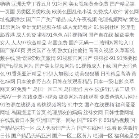
哟哟
亚洲天堂丁香五月
91社网
美女视频黄全免费
国产精品第
一页国
另类区另类欧美
欧美色图乱伦小说
免费成人软件
黄色网
色黑丝51 激情色播导航 天天终合网天天 91搞熟女
址视频播放
国产日产美产精品
成人午夜视频
伦理视频网站
黄色
18禁网站
亚洲无码视频在线
成人无码看片
91原创社区
伦理电
影香港
成人免费
蜜桃91色色
A片视频网
国产自在线
操欧美老
女人
人人97综合精品
岛国免费
国产无码一二
蜜桃tv网站入口
国产第66页
另类国产在线
熟女自拍偷拍
青青久视频
久草新视
频在线
激情深爱欧美激情
91视频官网国产
狠狠操-91
91我要操
国产ts视频网站
国产美女视频网站
91视频成人下载
国产无码色
色
91香蕉亚洲精品
91伊人加勒比
欧美狠狠插
日韩精品高清
黄
色av网
日本波多野吉衣
日韩在线观看精品
日本一级电影
久草
网页
97免费艹
岛国一区二区
岛国动作片在
波多野吉衣三级
亚
洲AV一卡
在线免费小视频
搞黄网站在线观看
免费色情A片网扯
91资源在线视频
蜜桃视频网站
91中文
国产在线视频
福利爱爱
网址
岛国搬运工首页
伦理朋友的妈妈
丝袜女同
日韩性爱网址
在线观看日本黄
亚洲国产第一网站
国产99不卡
66精品视频
国
产精品探花一区
成人免费国产大片
国产在线网址观看
欧美激情
日韩
国产精品无码亚洲
国产一区二区黄片
喷潮一区
福利姬足交