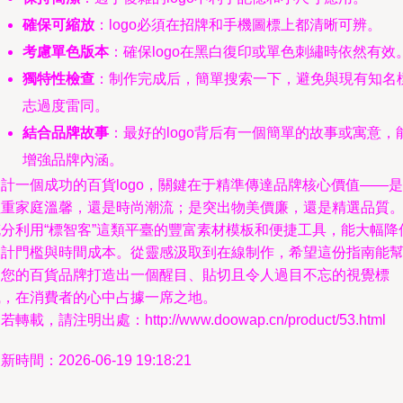
確保可縮放
：logo必須在招牌和手機圖標上都清晰可辨。
考慮單色版本
：確保logo在黑白復印或單色刺繡時依然有效
獨特性檢查
：制作完成后，簡單搜索一下，避免與現有知名
志過度雷同。
結合品牌故事
：最好的logo背后有一個簡單的故事或寓意，
增強品牌內涵。
計一個成功的百貨logo，關鍵在于精準傳達品牌核心價值——是
注重家庭溫馨，還是時尚潮流；是突出物美價廉，還是精選品質
充分利用“標智客”這類平臺的豐富素材模板和便捷工具，能大幅降
設計門檻與時間成本。從靈感汲取到在線制作，希望這份指南能
助您的百貨品牌打造出一個醒目、貼切且令人過目不忘的視覺標
識，在消費者的心中占據一席之地。
若轉載，請注明出處：http://www.doowap.cn/product/53.html
新時間：2026-06-19 19:18:21