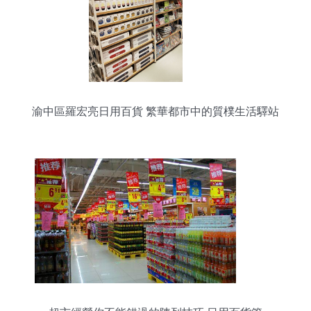
渝中區羅宏亮日用百貨 繁華都市中的質樸生活驛站