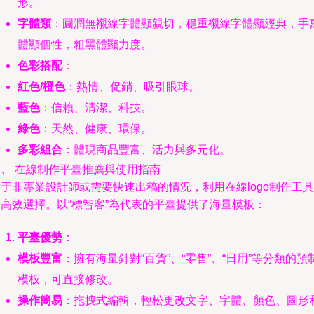
形。
字體類
：圓潤無襯線字體顯親切，穩重襯線字體顯經典，手
體顯個性，粗黑體顯力度。
色彩搭配
：
紅色/橙色
：熱情、促銷、吸引眼球。
藍色
：信賴、清潔、科技。
綠色
：天然、健康、環保。
多彩組合
：體現商品豐富、活力與多元化。
三、 在線制作平臺推薦與使用指南
于非專業設計師或需要快速出稿的情況，利用在線logo制作工具
是高效選擇。以“標智客”為代表的平臺提供了海量模板：
平臺優勢
：
模板豐富
：擁有海量針對“百貨”、“零售”、“日用”等分類的預
模板，可直接修改。
操作簡易
：拖拽式編輯，輕松更改文字、字體、顏色、圖形