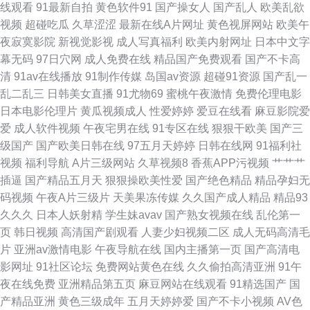
线观看
91最新自拍
黄色软件91
国产操女人
国产乱人
欧美乱欲
视频
超碰吃瓜
久草涩涩
最新在线A片网址
黄色视屏网站
欧美午
一区 五月性爱网站 91豆奶视频 91网在线免费观看 成人在线网站 影音先锋一
夜寂寞影院
新视觉影视
成人写真福利
欧美内射网址
日本中文字
幕无码
97日穴网
成人免费在线
精品国产免费观看
国产不卡高
父3女 久久成人网视频 尤物视频91 TS赵恩静射精 久久福利国产 日韩精品中
清
91av在线播放
91制作传媒
岛国av资源
超碰91资源
国产乱一
乱二乱三
日韩美女直播
91尤物69
蜜桃午夜激情
免费伦理电影
亚洲午夜久久 91巨炮 99微拍福利视频 久久肏com 91导航福利在线21 大香
日本电影伦理片
黄瓜视频成人
性爱婷婷
爱豆在线看
麻豆影院爱
爱
成人软件视频
午夜宅男在线
91专区在线
狠狠干欧美
国产三
蕉精品伊人 欧美性爱视讯一区 综合色情第七页 91小视频黄 九九精品免费视
级国产
国产欧美日韩在线
97五月天婷婷
日韩在线网
91福利社
视频
福利导航
A片三级网站
久草视频8
香蕉APP污视频
艹艹艹
频 日韩福利视頻 伊人草久久 91视频网址大全 探花综合网 视频网址入口 91
插逼
国产精品五月天
狠狠操欧美性爱
国产绝色精品
精品孕妇无
码视频
午夜A片三级片
天美果冻传媒
久久国产成人精品
精品93
人人妻人人藻 国产伦乱网址 日韩免费 91福利影院导航 91资源总站 国产精品
久久久
日本人妖射精
学生妹avav
国产熟女视频在线
乱伦第一
页
韩日视频
高清国产剧观看
人妻少妇视频二区
成人无码高清毛
久久99 欧美丁香婷婷七月 午夜肏屄 91国产传媒在线 91最新天堂 国产精品
片
亚洲av激情电影
午夜导航在线
国内主播第一页
国产高清电
影网址
91社区论坛
免费网站黄色在线
久久偷拍高清亚洲
91午
久婷 女同片免费网站 污影院啪啪啪麻豆 91次员 91制服黑丝av 国产精品久
夜在线免费
亚洲精品第五页
麻豆网站在线观看
91精选国产
国
产精品亚洲
黄色三级成年
五月天婷婷爱
国产不卡小视频
AV色
久夜 91在线资源福利站 久久国产ab 日韩无码极品人妻 综合欧美后入 www