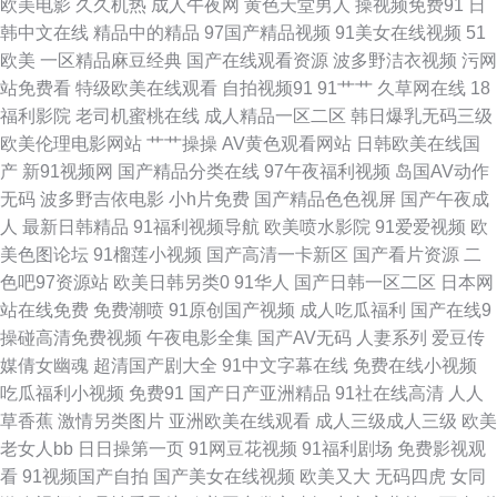
欧美电影
久久机热
成人午夜网
黄色天堂男人
操视频免费91
日
韩中文在线
精品中的精品
97国产精品视频
91美女在线视频
51
媒 国产色99热 在线观看美女视频91 男人色网天堂 日韩无码无卡 极品色视频
欧美
一区精品麻豆经典
国产在线观看资源
波多野洁衣视频
污网
站免费看
特级欧美在线观看
自拍视频91
91艹艹
久草网在线
18
导航 91不用下载免费看 91九色蝌蚪视频成人论坛 超碰超碰超碰欧美 九色社
福利影院
老司机蜜桃在线
成人精品一区二区
韩日爆乳无码三级
欧美伦理电影网站
艹艹操操
AV黄色观看网站
日韩欧美在线国
区 免费直接看 日韩欧美超碰 91艹在线 91社区导航 www久色在线视频 豆花
产
新91视频网
国产精品分类在线
97午夜福利视频
岛国AV动作
无码
波多野吉依电影
小h片免费
国产精品色色视屏
国产午夜成
九十一网站成人 蜜桃8848tv豆花 影音先锋人妻资源 91视频在线观看18 大香
人
最新日韩精品
91福利视频导航
欧美喷水影院
91爱爱视频
欧
美色图论坛
91榴莲小视频
国产高清一卡新区
国产看片资源
二
蕉青草 狼人干亚洲色图 欧美另类专区 国产伊人精品久久 欧美偷拍专区 日韩
色吧97资源站
欧美日韩另类0
91华人
国产日韩一区二区
日本网
站在线免费
免费潮喷
91原创国产视频
成人吃瓜福利
国产在线9
一级伦理片 91观看在线网站 97免费福利导航 福利影院啪啪啪AV 黑丝足交后
操碰高清免费视频
午夜电影全集
国产AV无码
人妻系列
爱豆传
媒倩女幽魂
超清国产剧大全
91中文字幕在线
免费在线小视频
入 老司机福利社在线观看 人人摸人人干人人 四虎最新跳转麻豆 九九热婷婷
吃瓜福利小视频
免费91
国产日产亚洲精品
91社在线高清
人人
草香蕉
激情另类图片
亚洲欧美在线观看
成人三级成人三级
欧美
蜜桃福利网 91视频官网 91资源网超碰 福利姬91网站 91黄色在现关看 欧美
老女人bb
日日操第一页
91网豆花视频
91福利剧场
免费影视观
看
91视频国产自拍
国产美女在线视频
欧美又大
无码四虎
女同
重口味一级A片 日韩小视频 超碰91资源网站 91国产香蕉 日韩美性生活网站