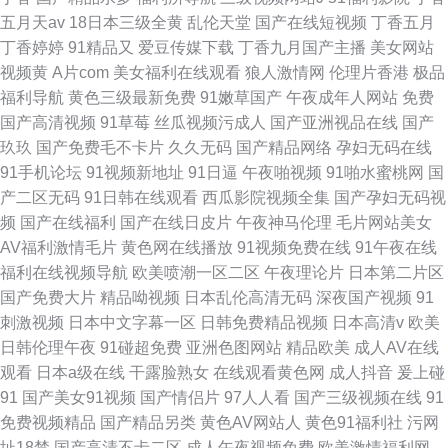
五月天av
18日本三级全黄
乱伦天堂
国产在线短视频
丁香五月
丁香婷婷
91精品又
爱豆传媒下载
丁香九月国产主播
美女网站
视频黄
A片com
美女福利在线观看
狼人激情网
伦理片香港
极品
福利导航
黄色三级最新免费
91嫩草国产
午夜成年人网站
免费
国产高清视频
91草莓
丝瓜视频污成人
国产亚洲视品在线
国产
玖玖
国产免费毛不卡片
久久无码
国产精品网络
孕妇无码在线
91手机论坛
91视频新地址
91日逼
午夜啪视频
91啪水蜜桃网
国
产二区无码
91日韩在线观看
西瓜影院视频全集
国产孕妇无码视
频
国产在线福利
国产在线日皮片
午夜神马伦理
毛片网站美女
AV福利激情毛片
黄色网在线播放
91视频免费在线
91午夜在线
福利在线视频导航
欧美喷潮一区二区
午夜理论片
日本第二片区
国产免费大片
精品呦视频
日本乱伦高清无码
深夜国产视频
91
刺激视频
日本中文字幕一区
日韩免费精品视频
日本高清v
欧美
日韩伦理午夜
91碰超免费
亚洲色图网站
精品欧美
成人AV在线
观看
日本a级在线
干露脸熟女
在线观看黄色网
成人抖音
爰上碰
91
国产美女91视频
国产情侣片
97人人看
国产三级视频在线
91
免费视频精品
国产精品另类
黄色AV网站人
黄色91福利社
污网
址18禁
国产高清不卡二区
成人午夜视频免费
欧美激情福利网